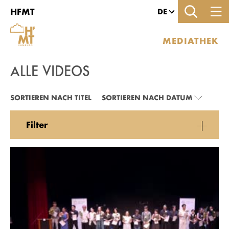
Zu den Filtern
Zur Metanavigation
Zur Hauptnavigation
Zur Suche
Zum Inhalt
Zum Seitenfuss
HFMT
DE
MEDIATHEK
ALLE VIDEOS
ALLE VIDEOS
SORTIEREN NACH TITEL
SORTIEREN NACH DATUM
Filter