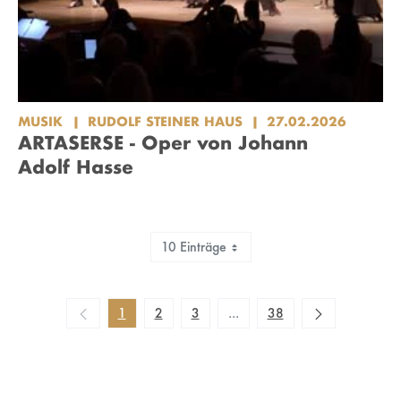
MUSIK
RUDOLF STEINER HAUS
27.02.2026
ARTASERSE - Oper von Johann
Adolf Hasse
10 Einträge
Zeige 1 bis 10 von 375 Einträgen.
1
2
3
...
38
Zwischenseiten Navigieren mi