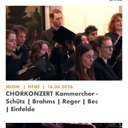
MUSIK
HFMT
18.04.2026
CHORKONZERT Kammerchor -
Schütz | Brahms | Reger | Bec
| Einfelde