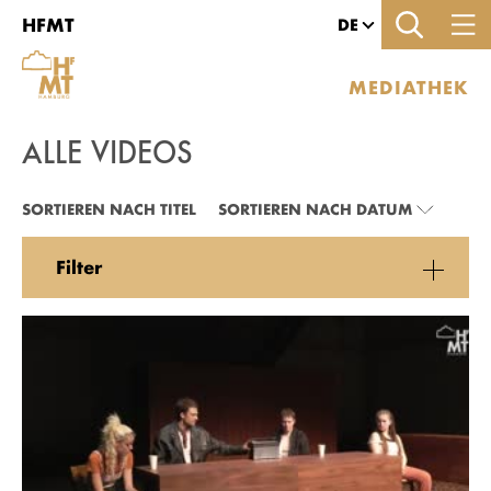
Zu den Filtern
Zur Metanavigation
Zur Hauptnavigation
Zur Suche
Zum Inhalt
Zum Seitenfuss
HFMT
DE
MEDIATHEK
ALLE VIDEOS
ALLE VIDEOS
SORTIEREN NACH TITEL
SORTIEREN NACH DATUM
Filter