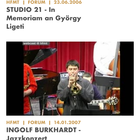
HFMT
FORUM
23.06.2006
STUDIO 21 - In
Memoriam an György
Ligeti
HFMT
FORUM
14.01.2007
INGOLF BURKHARDT -
Jazzkonzert