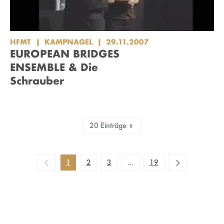
HFMT
KAMPNAGEL
29.11.2007
EUROPEAN BRIDGES
ENSEMBLE & Die
Schrauber
20 Einträge
Zeige 1 bis 20 von 375 Einträgen.
1
2
3
...
19
Zwischenseiten Navigieren mi