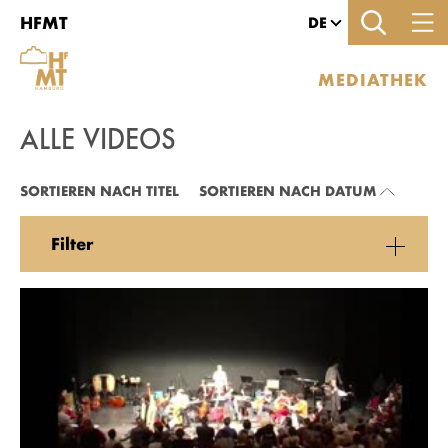
Zu den Filtern
Zur Metanavigation
Zur Hauptnavigation
Zur Suche
Zum Inhalt
Zum Seitenfuss
HFMT
DE
MEDIATHEK
ALLE VIDEOS
ALLE VIDEOS
SORTIEREN NACH TITEL
SORTIEREN NACH DATUM
Filter