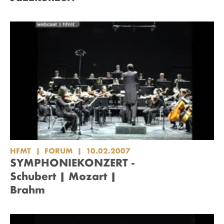
HFMT
FORUM
10.02.2007
SYMPHONIEKONZERT -
Schubert | Mozart |
Brahm