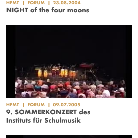
HFMT
FORUM
23.08.2004
NIGHT of the four moons
HFMT
FORUM
09.07.2005
9. SOMMERKONZERT des
Instituts für Schulmusik