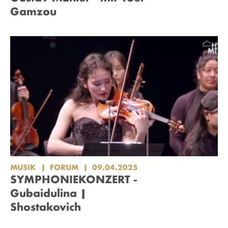
Gamzou
MUSIK
FORUM
09.04.2025
SYMPHONIEKONZERT -
Gubaidulina |
Shostakovich