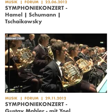
MUSIK
FORUM
22.06.2012
SYMPHONIEKONZERT -
Hamel | Schumann |
Tschaikowsky
MUSIK
FORUM
29.11.2012
SYMPHONIEKONZERT -
Gustav Mahler - mit Yoel