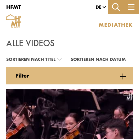
Zu den Filtern
Zur Metanavigation
Zur Hauptnavigation
Zur Suche
Zum Inhalt
Zum Seitenfuss
HFMT
DE
MEDIATHEK
ALLE VIDEOS
ALLE VIDEOS
SORTIEREN NACH TITEL
SORTIEREN NACH DATUM
Filter