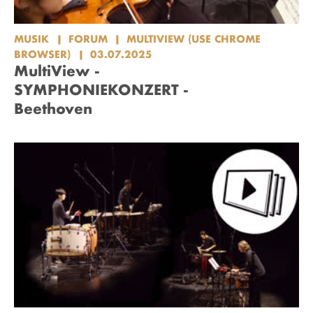
MUSIK
FORUM
MULTIVIEW (USE CHROME
BROWSER)
03.07.2025
MultiView -
SYMPHONIEKONZERT -
Beethoven