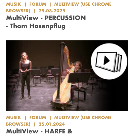
MUSIK
FORUM
MULTIVIEW (USE CHROME
BROWSER)
25.03.2025
MultiView - PERCUSSION
- Thom Hasenpflug
MUSIK
FORUM
MULTIVIEW (USE CHROME
BROWSER)
25.01.2024
MultiView - HARFE &