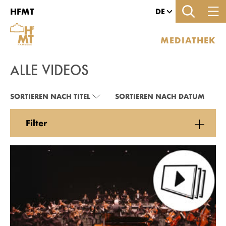
Zu den Filtern
Zur Metanavigation
Zur Hauptnavigation
Zur Suche
Zum Inhalt
Zum Seitenfuss
HFMT
DE
MEDIATHEK
ALLE VIDEOS
ALLE VIDEOS
SORTIEREN NACH TITEL
SORTIEREN NACH DATUM
Filter