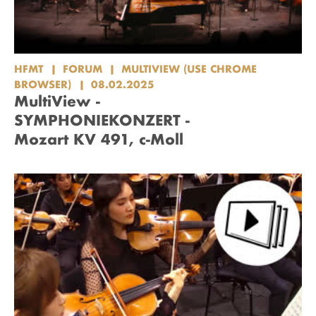
HFMT
FORUM
MULTIVIEW (USE CHROME
BROWSER)
08.02.2025
MultiView -
SYMPHONIEKONZERT -
Mozart KV 491, c-Moll