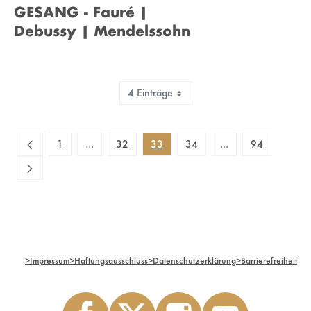
GESANG - Fauré |
Debussy | Mendelssohn
4 Einträge
Zeige 129 bis 132 von 375 Einträgen.
1
...
32
33
34
...
94
Zwischenseiten Navigieren mit TAB-Taste.
Zwischenseiten Navi
>
Impressum
>
Haftungsausschluss
>
Datenschutzerklärung
>
Barrierefreiheit