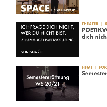
THEATER
POETIKVO
dich nich
HFMT
FO
Semeste