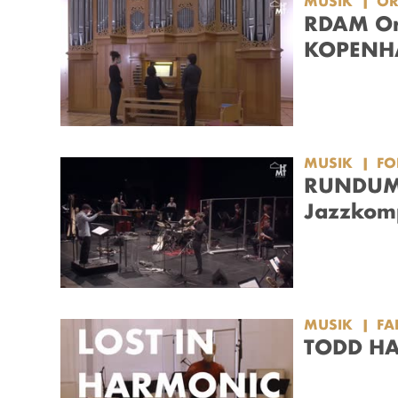
MUSIK
OR
RDAM Org
KOPENH
MUSIK
F
RUNDUMS
Jazzkomp
MUSIK
FA
TODD HAR