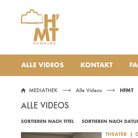
Zu den Filtern
Zur Metanavigation
Zur Hauptnavigation
Zur Suche
Zum Inhalt
Zum Seitenfuss
ALLE VIDEOS
KONTAKT
F
ALLE VIDEOS
MEDIATHEK
Alle Videos
HfMT
ALLE VIDEOS
SORTIEREN NACH TITEL
SORTIEREN NACH DATU
THEATER