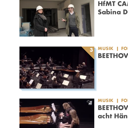
HfMT CA
Sabina D
MUSIK
F
3
BEETHOV
MUSIK
F
BEETHOVE
acht Hän