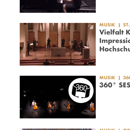
MUSIK
ST
Vielfalt 
Impressi
Hochschu
MUSIK
36
360° SES