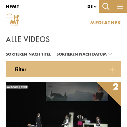
Zu den Filtern
Zur Metanavigation
Zur Hauptnavigation
Zur Suche
Zum Inhalt
Zum Seitenfuss
HFMT
DE
MEDIATHEK
ALLE VIDEOS
ALLE VIDEOS
SORTIEREN NACH TITEL
SORTIEREN NACH DATUM
Filter
2