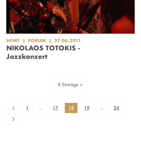
HFMT
FORUM
27.06.2011
NIKOLAOS TOTOKIS -
Jazzkonzert
8 Einträge
Zeige 137 bis 144 von 202 Einträgen.
1
...
17
18
19
...
26
Zwischenseiten Navigieren mit TAB-Taste.
Zwischenseiten Navi