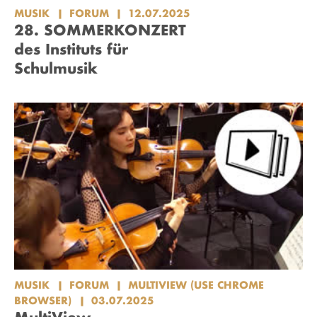
MUSIK
FORUM
12.07.2025
28. SOMMERKONZERT
des Instituts für
Schulmusik
MUSIK
FORUM
MULTIVIEW (USE CHROME
BROWSER)
03.07.2025