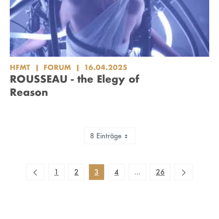
HFMT
FORUM
16.04.2025
ROUSSEAU - the Elegy of
Reason
8 Einträge
Zeige 17 bis 24 von 202 Einträgen.
1
2
3
4
...
26
Zwischenseiten Navigieren