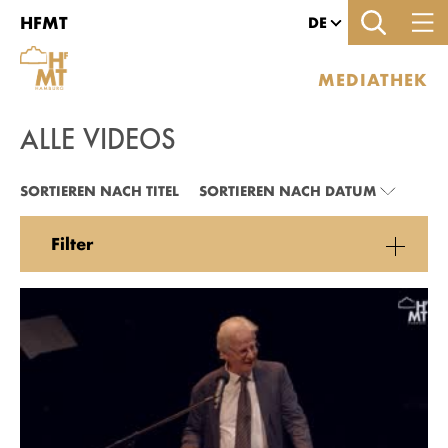
Zu den Filtern
Zur Metanavigation
Zur Hauptnavigation
Zur Suche
Zum Inhalt
Zum Seitenfuss
HFMT
DE
MEDIATHEK
ALLE VIDEOS
ALLE VIDEOS
SORTIEREN NACH TITEL
SORTIEREN NACH DATUM
Filter