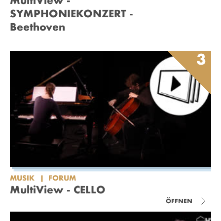
MultiView -
SYMPHONIEKONZERT -
Beethoven
3
MUSIK
FORUM
MultiView - CELLO
ÖFFNEN