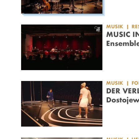
MUSIK
R
MUSIC IN
Ensemble
MUSIK
F
DER VERL
Dostojew