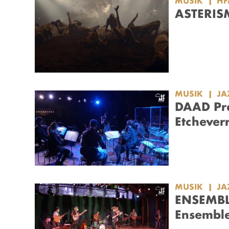
MUSIK
HF
ASTERISM
MUSIK
JA
DAAD Pre
Etcheverr
MUSIK
JA
ENSEMBL
Ensembl