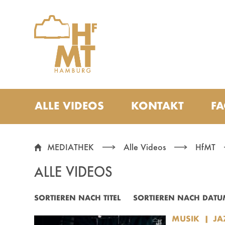
Zu den Filtern
Zur Metanavigation
Zur Hauptnavigation
Zur Suche
Zum Inhalt
Zum Seitenfuss
ALLE VIDEOS
KONTAKT
F
ALLE VIDEOS
MEDIATHEK
Alle Videos
HfMT
ALLE VIDEOS
SORTIEREN NACH TITEL
SORTIEREN NACH DATU
MUSIK
JA