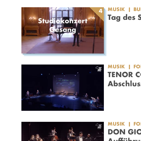
MUSIK
BU
4
Tag des 
MUSIK
F
TENOR C
Abschlus
MUSIK
F
DON GIOV
Aufführ