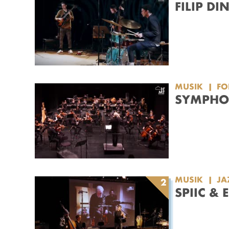
FILIP DI
MUSIK
F
SYMPHON
MUSIK
JA
2
SPIIC & 