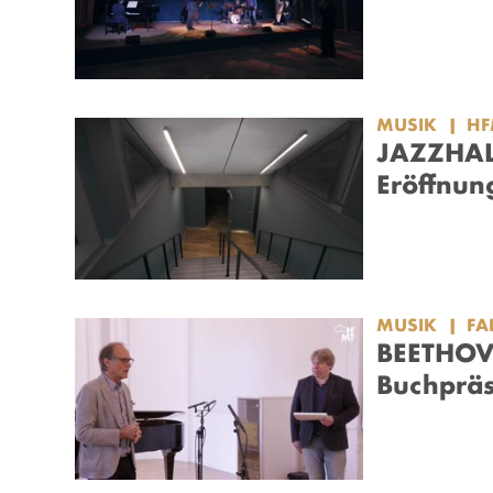
MUSIK
HF
JAZZHALL
Eröffnung
MUSIK
FA
BEETHOV
Buchpräs