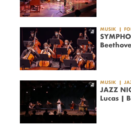
MUSIK
F
SYMPHON
Beethov
MUSIK
JA
JAZZ NIG
Lucas | 