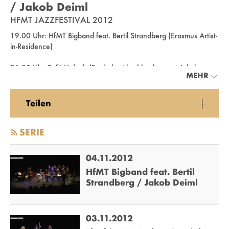
/ Jakob Deiml
HFMT JAZZFESTIVAL 2012
19.00 Uhr: HfMT Bigband feat. Bertil Strandberg (Erasmus Artist-
in-Residence)
21:00 Uhr Café Hafuch (Bachelor-Abschlusskonzert Jakob
MEHR
Deiml)
Saxophon - Adrian Hanack
Teilen
Bass - Tilmann Oberbeck
Schlagzeug - Sören Weinrich
SERIE
Klavier - Jakob Deiml
04.11.2012
HfMT Bigband feat. Bertil
Strandberg / Jakob Deiml
03.11.2012