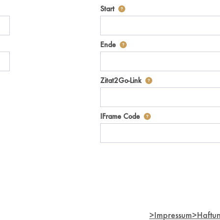
Definiert den Startpunkt für Zita
Start
m Lecture2Go-Videoplayer einzubetten.
Definiert den Endpunkt für Zitat2
Ende
Nach der Auswahl eines 
Zitat2Go-Link
Nutzen Sie diesen Code,
IFrame Code
>
Impressum
>
Haftun