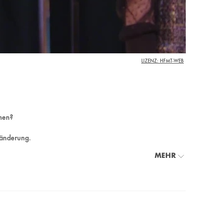
LIZENZ: HFMT-WEB
mmen?
ränderung.
MEHR
chheitsgrundrechte „woke“?