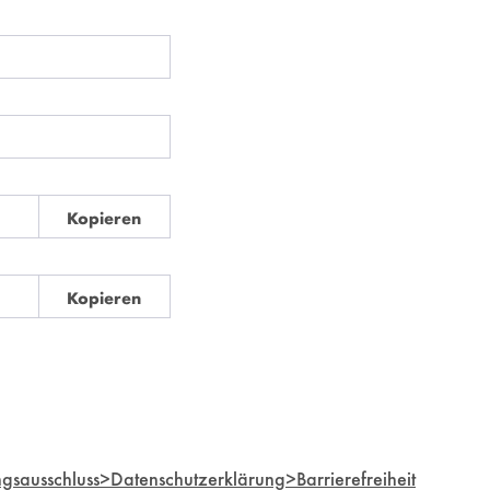
t2Go. Bitte in das Feld klicken, um die aktuelle Zeit auszuwählen.
Go. Bitte in das Feld klicken, um die aktuelle Zeit auszuwählen.
Start- und Endpunktes verweist dieser Link auf den Ausschnitt des Vide
Kopieren
 um den Auschnitt des Videos mit dem Lecture2Go-Videoplayer einzube
Kopieren
gsausschluss
>
Datenschutzerklärung
>
Barrierefreiheit