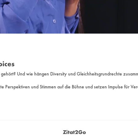
oices
ird gehört? Und wie hängen Diversity und Gleichheitsgrundrechte zusa
ste Perspektiven und Stimmen auf die Bühne und setzen Impulse für Ve
erger (Präsident der Bucerius Law School) zur Fragestellung: Sind Glei
dırım an der Bağlama sowie
nden, die zum Nachdenken, Weiterdenken und Mitfeiern einladen.
Zitat2Go