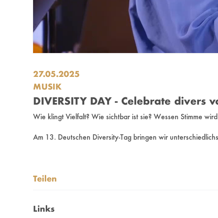
27.05.2025
MUSIK
DIVERSITY DAY - Celebrate divers v
Wie klingt Vielfalt? Wie sichtbar ist sie? Wessen Stimme w
Am 13. Deutschen Diversity-Tag bringen wir unterschiedlich
Freuen Sie sich & freut euch
- auf einen inhaltlichen Impuls von Prof. Dr. Michael Grünb
- auf die renommierte Musikerin und HfMT-Alumna Derya Yıl
Teilen
- auf hochkarätige künstlerische Beiträge unserer Studiere
Links