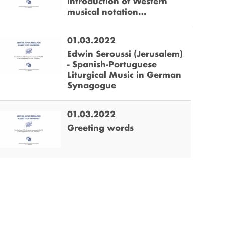
introduction of Western
musical notation…
01.03.2022
Edwin Seroussi (Jerusalem)
- Spanish-Portuguese
Liturgical Music in German
Synagogue
01.03.2022
Greeting words
 um die aktuelle Zeit auszuwählen.
um die aktuelle Zeit auszuwählen.
en.
 dieser Link auf den Ausschnitt des Videos.