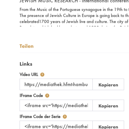
JEWISH MUSIC RESEARCH - International conferen
From the Music of the Portuguese synagogue in the 19th to t
The presence of Jewish Culture in Europe is going back to 
celebrated1700 years of Jewish live and culture. The city 
Bornplatz, which had been destroyed 1938 during the Reichsk
Hamburg initiates an international conference on Jewish mu
+ + +
Teilen
Jan Phillip Sprick (Vicepresident of the University of Music
Links
Der Link zu diesem Video
Video URL
Kopieren
Nutzen Sie diesen Code, um das Video mit de
IFrame Code
Kopieren
Nutzen Sie diesen Code, um das Vid
IFrame Code der Serie
Kopieren