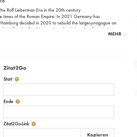
ce
he Rolf Lieberman Era in the 20th century
the times of the Roman Empire. In 2021 Germany has
of Hamburg decided in 2020 to rebuild the largesynagogue on
ristallnacht. On this occasion, the University of Music in
MEHR
sic in Hamburg past and present.
 Hamburg) Greeting words
Zitat2Go
Definiert den Startpunkt für Zitat2Go. Bitte in das Feld klicken,
Start
m Lecture2Go-Videoplayer einzubetten.
Definiert den Endpunkt für Zitat2Go. Bitte in das Feld klicken, 
Ende
eo und die komplette Serie mit dem Lecture2Go-Videoplayer einzubett
Nach der Auswahl eines Start- und Endpunktes verweist
Zitat2Go-Link
Kopieren