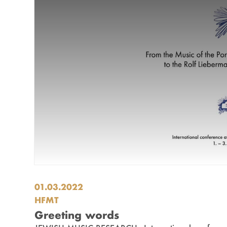
01.03.2022
HFMT
Greeting words