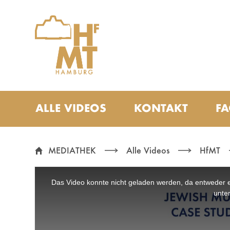
Zur Metanavigation
Zur Hauptnavigation
Zur Suche
Zum Inhalt
Zum Seitenfuss
ALLE VIDEOS
KONTAKT
F
GREETING WORDS - HFMT VID
MEDIATHEK
Alle Videos
HfMT
This
is
a
Das Video konnte nicht geladen werden, da entweder ei
modal
window.
unter