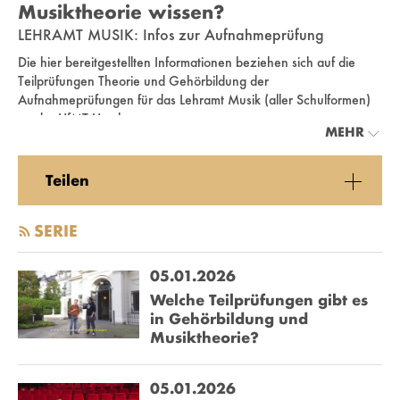
Musiktheorie wissen?
LEHRAMT MUSIK: Infos zur Aufnahmeprüfung
Die hier bereitgestellten Informationen beziehen sich auf die
Teilprüfungen Theorie und Gehörbildung der
Aufnahmeprüfungen für das Lehramt Musik (aller Schulformen)
an der HfMT Hamburg.
MEHR
Weiterführende Informationen zur Aufnahmeprüfung sowie
Probeklausuren sind hier zu finden:
Teilen
Grundschule
Sonderpädagogik
SERIE
Sekundarstufe I und II
Im Frühjahr jeden Jahres finden verschiedene
05.01.2026
Informationsveranstaltungen statt. So zum Beispiel auch der
Welche Teilprüfungen gibt es
Intensivkurs Musiktheorie in Kooperation mit dem Deutschen
in Gehörbildung und
Tonkünstler:innenverband Hamburg. Aktuelle Informationen
Musiktheorie?
werden
hier
veröffentlicht.
Weitere Vorbereitungsmöglichkeiten bietet zum Beispiel die
05.01.2026
Jugendmusikschule Hamburg mit den Studienvorbereitenden